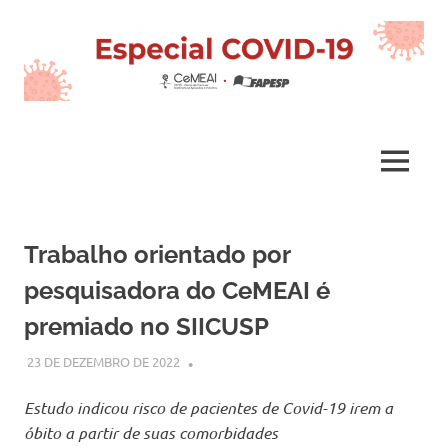
Skip
to
content
COVID-
19
MENU
–
Trabalho orientado por
CeMEAI
pesquisadora do CeMEAI é
premiado no SIICUSP
23 DE DEZEMBRO DE 2022
CEMEAI
Estudo indicou risco de pacientes de Covid-19 irem a
óbito a partir de suas comorbidades