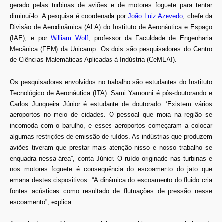
gerado pelas turbinas de aviões e de motores foguete para tentar
diminuí-lo. A pesquisa é coordenada por
João Luiz Azevedo
, chefe da
Divisão de Aerodinâmica (ALA) do Instituto de Aeronáutica e Espaço
(IAE), e por
William Wolf
, professor da Faculdade de Engenharia
Mecânica (FEM) da Unicamp. Os dois são pesquisadores do Centro
de Ciências Matemáticas Aplicadas à Indústria (CeMEAI).
Os pesquisadores envolvidos no trabalho são estudantes do Instituto
Tecnológico de Aeronáutica (ITA). Sami Yamouni é pós-doutorando e
Carlos Junqueira Júnior é estudante de doutorado. “Existem vários
aeroportos no meio de cidades. O pessoal que mora na região se
incomoda com o barulho, e esses aeroportos começaram a colocar
algumas restrições de emissão de ruídos. As indústrias que produzem
aviões tiveram que prestar mais atenção nisso e nosso trabalho se
enquadra nessa área”, conta Júnior. O ruído originado nas turbinas e
nos motores foguete é consequência do escoamento do jato que
emana destes dispositivos. “A dinâmica do escoamento do fluido cria
fontes acústicas como resultado de flutuações de pressão nesse
escoamento”, explica.