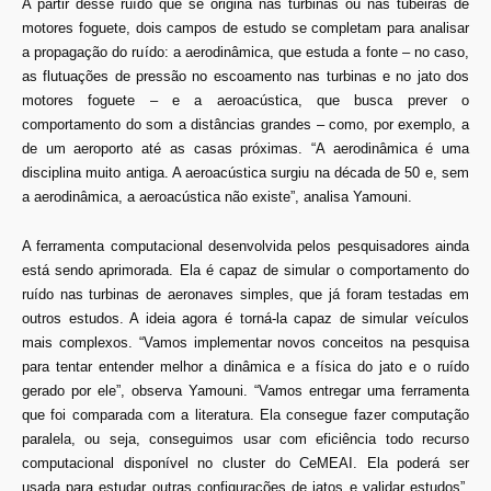
A partir desse ruído que se origina nas turbinas ou nas tubeiras de
motores foguete, dois campos de estudo se completam para analisar
a propagação do ruído: a aerodinâmica, que estuda a fonte – no caso,
as flutuações de pressão no escoamento nas turbinas e no jato dos
motores foguete – e a aeroacústica, que busca prever o
comportamento do som a distâncias grandes – como, por exemplo, a
de um aeroporto até as casas próximas. “A aerodinâmica é uma
disciplina muito antiga. A aeroacústica surgiu na década de 50 e, sem
a aerodinâmica, a aeroacústica não existe”, analisa Yamouni.
A ferramenta computacional desenvolvida pelos pesquisadores ainda
está sendo aprimorada. Ela é capaz de simular o comportamento do
ruído nas turbinas de aeronaves simples, que já foram testadas em
outros estudos. A ideia agora é torná-la capaz de simular veículos
mais complexos. “Vamos implementar novos conceitos na pesquisa
para tentar entender melhor a dinâmica e a física do jato e o ruído
gerado por ele”, observa Yamouni. “Vamos entregar uma ferramenta
que foi comparada com a literatura. Ela consegue fazer computação
paralela, ou seja, conseguimos usar com eficiência todo recurso
computacional disponível no cluster do CeMEAI. Ela poderá ser
usada para estudar outras configurações de jatos e validar estudos”,