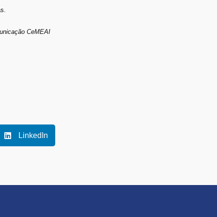
s.
municação CeMEAI
LinkedIn