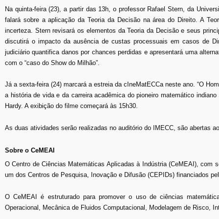
Na quinta-feira (23), a partir das 13h, o professor Rafael Stern, da Univ
falará sobre a aplicação da Teoria da Decisão na área do Direito. A Te
incerteza. Stern revisará os elementos da Teoria da Decisão e seus princi
discutirá o impacto da ausência de custas processuais em casos de Dire
judiciário quantifica danos por chances perdidas e apresentará uma altern
com o “caso do Show do Milhão”.
Já a sexta-feira (24) marcará a estreia da cIneMatECCa neste ano. “O Homem
a história de vida e da carreira acadêmica do pioneiro matemático india
Hardy. A exibição do filme começará às 15h30.
As duas atividades serão realizadas no auditório do IMECC, são abertas ao 
Sobre o CeMEAI
O Centro de Ciências Matemáticas Aplicadas à Indústria (CeMEAI), com 
um dos Centros de Pesquisa, Inovação e Difusão (CEPIDs) financiados p
O CeMEAI é estruturado para promover o uso de ciências matemática
Operacional, Mecânica de Fluidos Computacional, Modelagem de Risco, Int