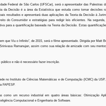
ersidade Federal de São Carlos (UFSCar), será o apresentador das Palestras 
oria da Decisão é a área da Estatística que estuda como tomar decisões ra
pais resultados e apresentará duas aplicações da Teoria da Decisão à Jurime
ito do Consumidor e estratégias para redigir leis eficientes. Na segunda
ativa para a quantificação baseada na Teoria da Decisão. Estas quantificaçõe
 que Viu o Infinito”, de 2015, será o filme apresentado. Dirigida por Matt B
no Srinivasa Ramanujan, assim como sua relação de amizade com seu mentor,
público e não é necessário fazer inscrição.
sede no Instituto de Ciências Matemáticas e de Computação (ICMC) da USP,
ela FAPESP.
s como um recurso industrial em quatro áreas básicas: Otimização Apl
eligência Computacional e Engenharia de Software.