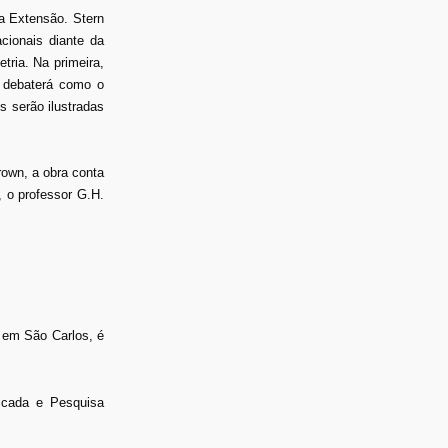
da Extensão. Stern
cionais diante da
tria. Na primeira,
, debaterá como o
s serão ilustradas
rown, a obra conta
 o professor G.H.
 em São Carlos, é
icada e Pesquisa