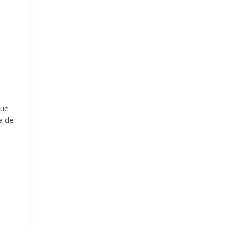
que
a de