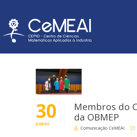
30
Membros do C
da OBMEP
JUNHO
Comunicação CeMEAI