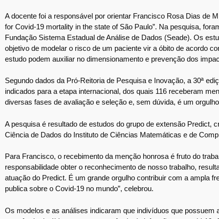
A docente foi a responsável por orientar Francisco Rosa Dias de Mi
for Covid-19 mortality in the state of São Paulo”. Na pesquisa, fo
Fundação Sistema Estadual de Análise de Dados (Seade). Os estud
objetivo de modelar o risco de um paciente vir a óbito de acordo 
estudo podem auxiliar no dimensionamento e prevenção dos impac
Segundo dados da Pró-Reitoria de Pesquisa e Inovação, a 30ª ediçã
indicados para a etapa internacional, dos quais 116 receberam m
diversas fases de avaliação e seleção e, sem dúvida, é um orgulho
A pesquisa é resultado de estudos do grupo de extensão Predict, c
Ciência de Dados do Instituto de Ciências Matemáticas e de Com
Para Francisco, o recebimento da menção honrosa é fruto do traba
responsabilidade obter o reconhecimento de nosso trabalho, result
atuação do Predict. É um grande orgulho contribuir com a ampla 
publica sobre o Covid-19 no mundo”, celebrou.
Os modelos e as análises indicaram que indivíduos que possuem 