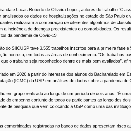
randa e Lucas Roberto de Oliveira Lopes, autores do trabalho “Class
ram analisados os dados de hospitalizações no estado de São Paulo di
antes realizaram a comparação de diferentes algoritmos de classif
com a incidência de doenças preexistentes ou comorbidades. Os resul
tos da pandemia de Covid-19.
o do SIICUSP teve 3.555 trabalhos inscritos para a primeira fase e 
enção honrosa, em todas as áreas de conhecimento. “Os trabalhos p
 que o trabalho seja reconhecido dentre os mais bem avaliados”, afi
riado em 2020 a partir do interesse dos alunos do Bacharelado em Est
putação (ICMC) da USP em análises de dados sobre a pandemia de 
lho em grupo realizado ao longo de um período de dois anos. “É uma
ado do empenho conjunto de todos os participantes ao longo dos doi
frente de pesquisa que vem colocando a USP como uma das instituiç
as comorbidades registradas no banco de dados apresentam risco 