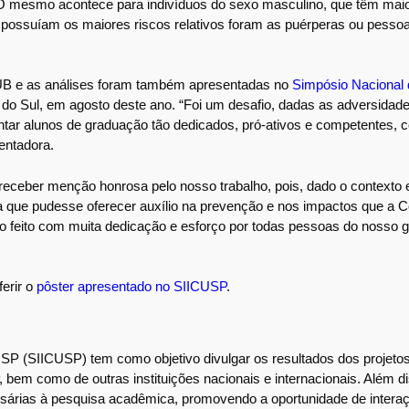
O mesmo acontece para indivíduos do sexo masculino, que têm maior
e possuíam os maiores riscos relativos foram as puérperas ou pess
s PUB e as análises foram também apresentadas no
Simpósio Nacional 
 Sul, em agosto deste ano. “Foi um desafio, dadas as adversidade
entar alunos de graduação tão dedicados, pró-ativos e competentes,
entadora.
 receber menção honrosa pelo nosso trabalho, pois, dado o contexto
sa que pudesse oferecer auxílio na prevenção e nos impactos que a 
o feito com muita dedicação e esforço por todas pessoas do nosso g
ferir o
pôster apresentado no SIICUSP
.
 USP (SIICUSP) tem como objetivo divulgar os resultados dos projetos
, bem como de outras instituições nacionais e internacionais. Além di
sárias à pesquisa acadêmica, promovendo a oportunidade de interaç