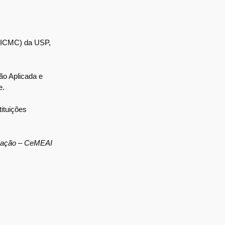
 (ICMC) da USP,
ão Aplicada e
e.
tuições
cação – CeMEAI