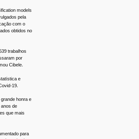
ification models
vulgados pela
icação com o
tados obtidos no
539 trabalhos
assaram por
rmou Cibele.
atística e
Covid-19.
 grande honra e
s anos de
ões que mais
aumentado para