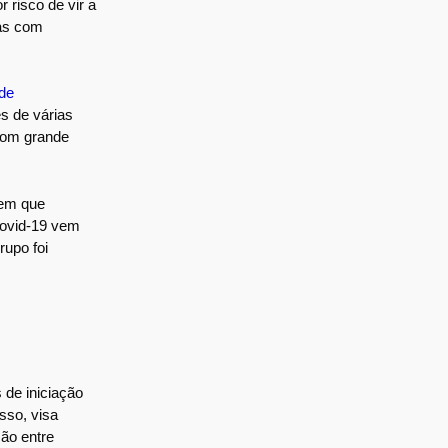
 risco de vir a
oas com
de
s de várias
 com grande
 em que
Covid-19 vem
rupo foi
 de iniciação
sso, visa
ão entre