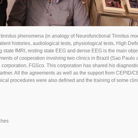
n tinnitus phenomena (in analogy of Neurofunctional Tinnitus mo
ent histories, audiological tests, physiological tests, High Defi
g state fMRI, resting state EEG and dense EEG is the main objec
reements of cooperation involving two clinics in Brazil (Sao Paulo
 corporation, FGSco. This corporation has shared his diagnosti
 partner. All the agreements as well as the support from CEPID
inical procedures were also defined and the training of some clini
ches