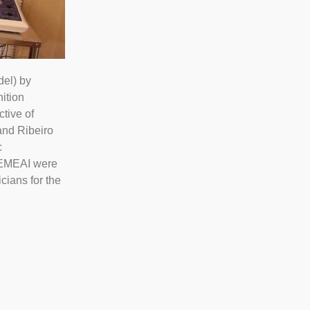
del) by
nition
tive of
 and Ribeiro
c
/CEMEAI were
cians for the