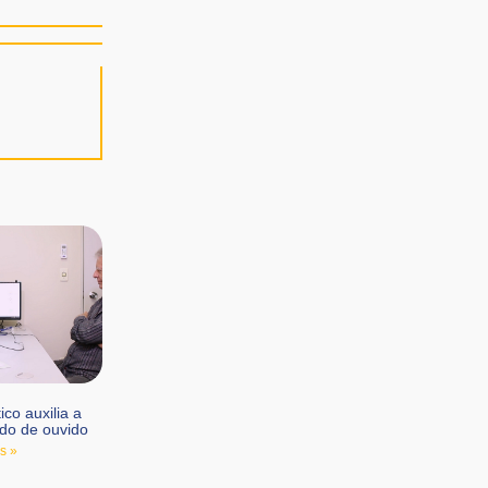
co auxilia a
do de ouvido
s »