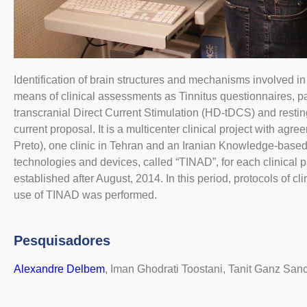
Identification of brain structures and mechanisms involved i
means of clinical assessments as Tinnitus questionnaires, pati
transcranial Direct Current Stimulation (HD-tDCS) and restin
current proposal. It is a multicenter clinical project with ag
Preto), one clinic in Tehran and an Iranian Knowledge-based
technologies and devices, called “TINAD”, for each clinical
established after August, 2014. In this period, protocols of cl
use of TINAD was performed.
Pesquisadores
Alexandre Delbem
, Iman Ghodrati Toostani, Tanit Ganz San