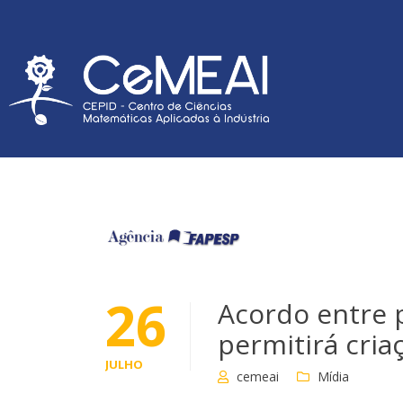
26
Acordo entre 
permitirá cria
JULHO
cemeai
Mídia