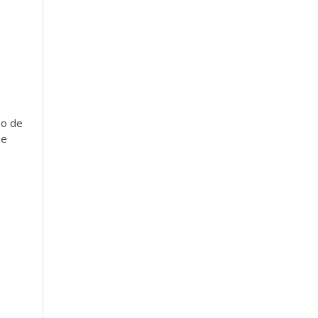
so de
 e