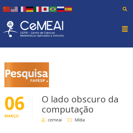
06
O lado obscuro da
computação
MARÇO
cemeai
Mídia