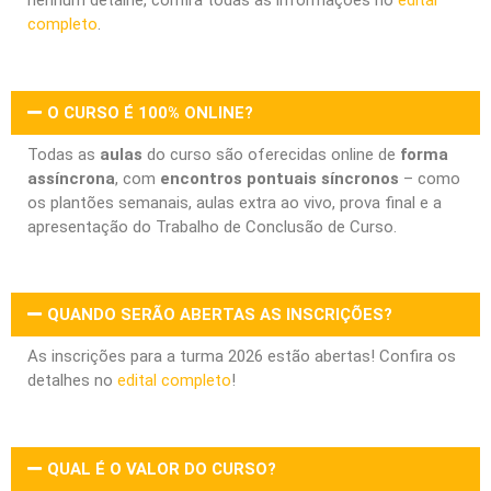
nenhum detalhe, confira todas as informações no
edital
completo
.
O CURSO É 100% ONLINE?
Todas as
aulas
do curso são oferecidas online de
forma
assíncrona
, com
encontros pontuais síncronos
– como
os plantões semanais, aulas extra ao vivo, prova final e a
apresentação do Trabalho de Conclusão de Curso.
QUANDO SERÃO ABERTAS AS INSCRIÇÕES?
As inscrições para a turma 2026 estão abertas! Confira os
detalhes no
edital completo
!
QUAL É O VALOR DO CURSO?