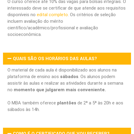
O curso oferece até 10% das vagas para bolsas integrais. O
interessado deve se certificar de que atende aos requisitos
disponíveis no
edital completo
. Os critérios de seleção
incluem avaliação do mérito
científico/acadêmico/profissional e avaliação
socioeconômica.
QUAIS SÃO OS HORÁRIOS DAS AULAS?
O material de cada aula é disponibilizado aos alunos na
plataforma de ensino aos
sábados
. Os alunos podem
assistir às aulas e realizar as atividades durante a semana
no
momento que julgarem mais conveniente.
O MBA também oferece
plantões
de 2ª a 5ª às 20h e aos
sábados às 14h.
COMO É O CERTIFICADO QUE VOU RECEBER?