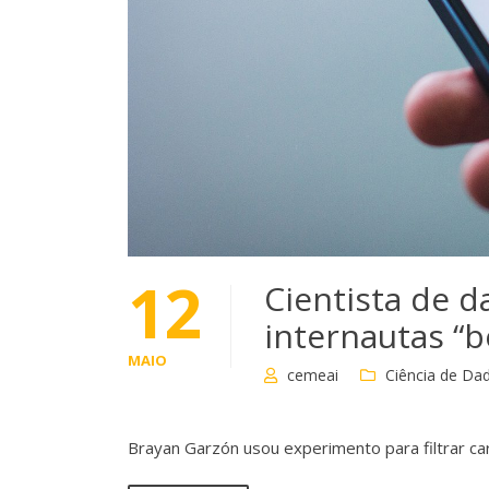
12
Cientista de 
internautas “
MAIO
cemeai
Ciência de Da
Brayan Garzón usou experimento para filtrar car