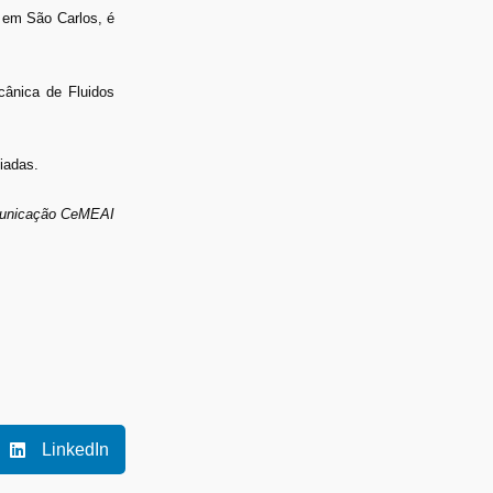
 em São Carlos, é
cânica de Fluidos
iadas.
municação CeMEAI
LinkedIn