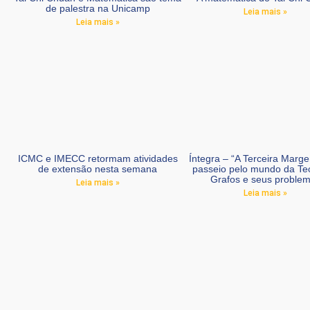
de palestra na Unicamp
Leia mais »
Leia mais »
ICMC e IMECC retormam atividades
Íntegra – “A Terceira Marg
de extensão nesta semana
passeio pelo mundo da Te
Grafos e seus proble
Leia mais »
Leia mais »