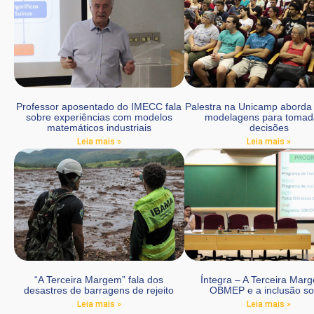
Professor aposentado do IMECC fala
Palestra na Unicamp aborda
sobre experiências com modelos
modelagens para tomad
matemáticos industriais
decisões
Leia mais »
Leia mais »
“A Terceira Margem” fala dos
Íntegra – A Terceira Mar
desastres de barragens de rejeito
OBMEP e a inclusão so
Leia mais »
Leia mais »