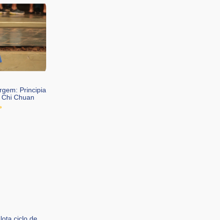
rgem: Principia
i Chi Chuan
»
lota ciclo de