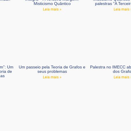
Misticismo Quântico
palestras “A Terce
Leia mais »
Leia mais 
em”: Um
Um passeio pela Teoria de Grafos e
Palestra no IMECC ab
oria de
seus problemas
dos Graf
mas
Leia mais »
Leia mais 