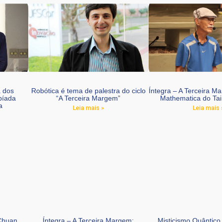
a dos
Robótica é tema de palestra do ciclo
Íntegra – A Terceira Ma
píada
“A Terceira Margem”
Mathematica do Ta
a
Leia mais »
Leia mais 
 Chuan
Íntegra – A Terceira Margem:
Misticismo Quântico 