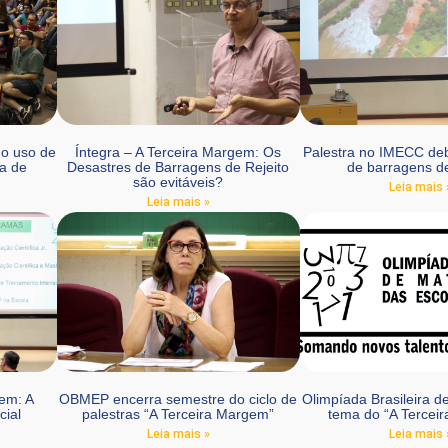
 o uso de
Íntegra – A Terceira Margem: Os
Palestra no IMECC de
a de
Desastres de Barragens de Rejeito
de barragens de
são evitáveis?
Leia mais 
Leia mais »
gem: A
OBMEP encerra semestre do ciclo de
Olimpíada Brasileira d
cial
palestras “A Terceira Margem”
tema do “A Tercei
Leia mais »
Leia mais 