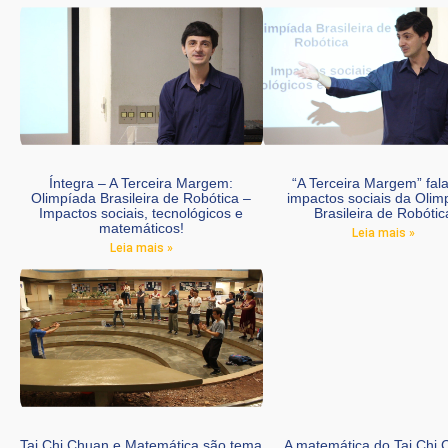
Íntegra – A Terceira Margem:
“A Terceira Margem” fal
Olimpíada Brasileira de Robótica –
impactos sociais da Olim
Impactos sociais, tecnológicos e
Brasileira de Robótic
matemáticos!
Leia mais »
Leia mais »
Tai Chi Chuan e Matemática são tema
A matemática do Tai Chi