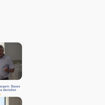
Margem: Bases
ra decisões
»