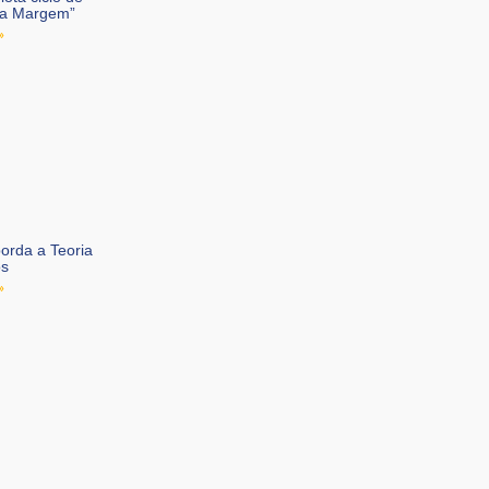
ira Margem”
»
orda a Teoria
os
»