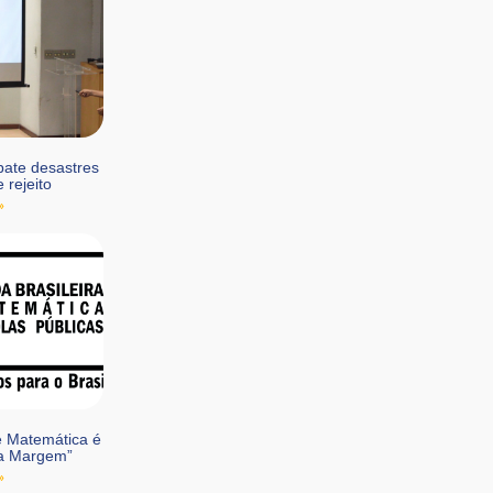
bate desastres
 rejeito
»
e Matemática é
ra Margem”
»