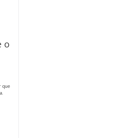
e o
r que
a.