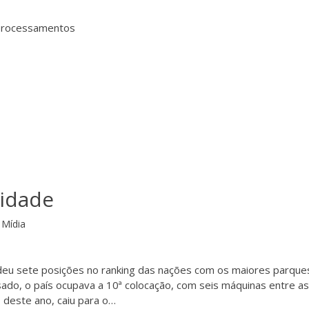
 processamentos
cidade
Mídia
deu sete posições no ranking das nações com os maiores parque
o, o país ocupava a 10ª colocação, com seis máquinas entre a
deste ano, caiu para o…