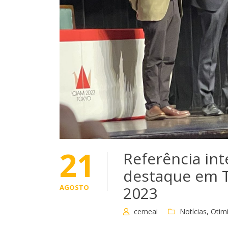
21
Referência int
destaque em T
AGOSTO
2023
cemeai
Notícias
,
Otim