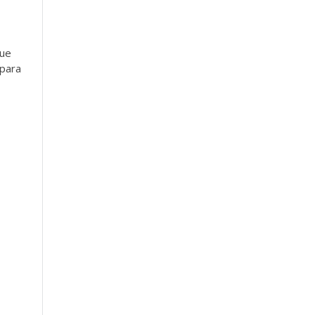
que
 para