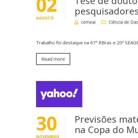
02
Tese de douto
pesquisadores
AGOSTO
cemeai
Ciência de Da
Trabalho foi destaque na 67ª RBras e 20º SEA
Read more
30
Previsões mate
na Copa do M
NOVEMBRO