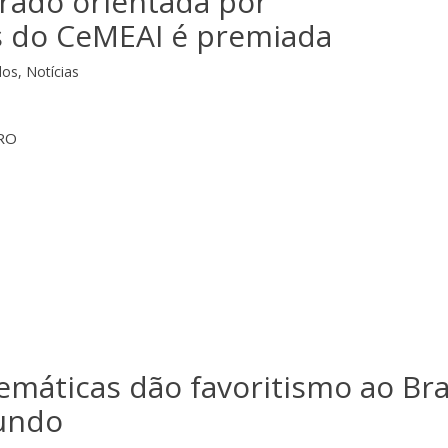
rado orientada por
 do CeMEAI é premiada
dos
,
Notícias
GRO
máticas dão favoritismo ao Bra
undo