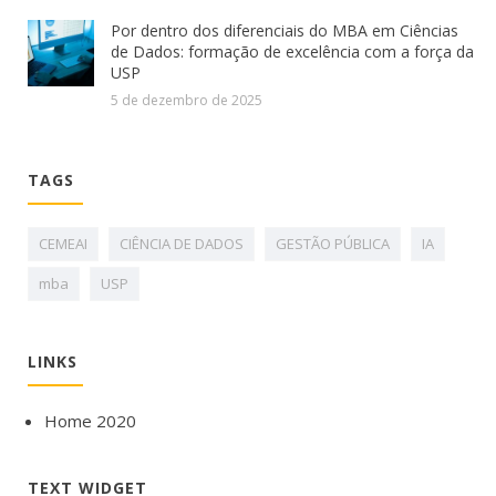
Por dentro dos diferenciais do MBA em Ciências
de Dados: formação de excelência com a força da
USP
5 de dezembro de 2025
TAGS
CEMEAI
CIÊNCIA DE DADOS
GESTÃO PÚBLICA
IA
mba
USP
LINKS
Home 2020
TEXT WIDGET