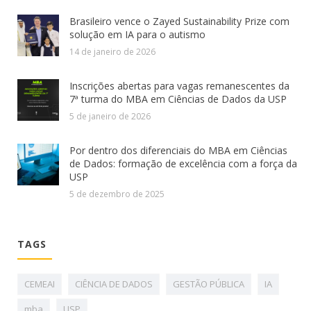
Brasileiro vence o Zayed Sustainability Prize com
solução em IA para o autismo
14 de janeiro de 2026
Inscrições abertas para vagas remanescentes da
7ª turma do MBA em Ciências de Dados da USP
5 de janeiro de 2026
Por dentro dos diferenciais do MBA em Ciências
de Dados: formação de excelência com a força da
USP
5 de dezembro de 2025
TAGS
CEMEAI
CIÊNCIA DE DADOS
GESTÃO PÚBLICA
IA
mba
USP