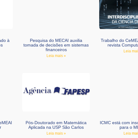
ado à
Pesquisa do MECAI auxilia
Trabalho do CeMEA
es
tomada de decisões em sistemas
revista Comput
financeiros
Leia mai
Leia mais »
CeMEAI
Pós-Doutorado em Matemática
ICMC está com insc
r
Aplicada na USP São Carlos
para o M
Leia mais »
Leia mai