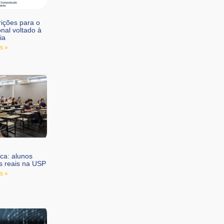
rições para o
nal voltado à
ia
s »
ica: alunos
s reais na USP
s »