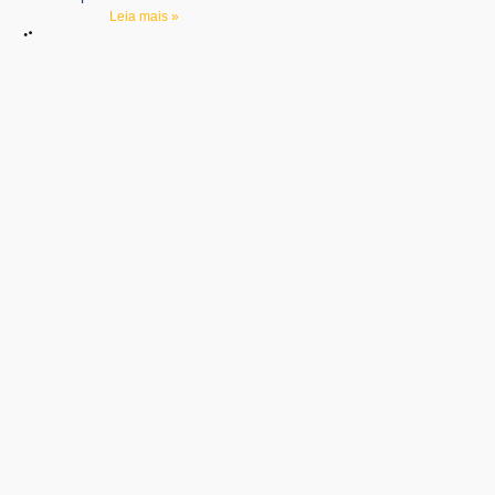
Leia mais »
Compartilhe:
Facebook
Outras notícias