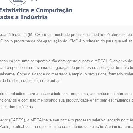
s à Indústria (MECAI) é um mestrado profissional inédito e é oferecido pelo
 novo programa de pós-graduação do ICMC é o primeiro do país que vai aba
, nenhum tem uma perspectiva tão abrangente quanto o MECAI. O objetivo do
 para proporcionar um avanço em geração de produtos ou aplicação de método
nalmente. Como o alcance do mestrado é amplo, o profissional formado pode
de fluídos, economia, entre outras.
nto de relações entre a universidade e as empresas, aumentando o interess
uncionários e com isto melhorando sua produtividade e também estimulamos 
cos das indústrias.
erior (CAPES), o MECAI teve seu primeiro processo seletivo lançado no mê
Paulo, o edital com a especificação dos critérios de seleção. A primeira turma