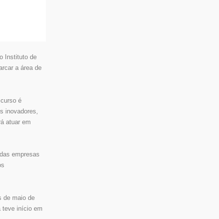
 Instituto de
rcar a área de
 curso é
s inovadores,
rá atuar em
e das empresas
os
s de maio de
 teve início em