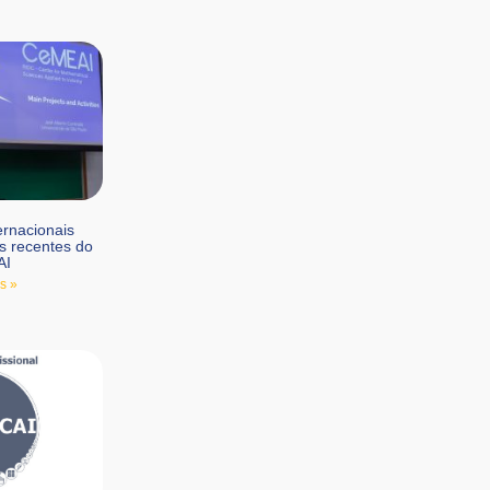
ernacionais
s recentes do
AI
s »