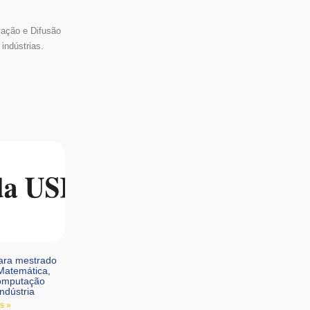
vação e Difusão
indústrias.
ara mestrado
 Matemática,
Computação
ndústria
s »