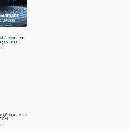
I é citado em
ação Brasil
s »
rições abertas
ECAI
s »