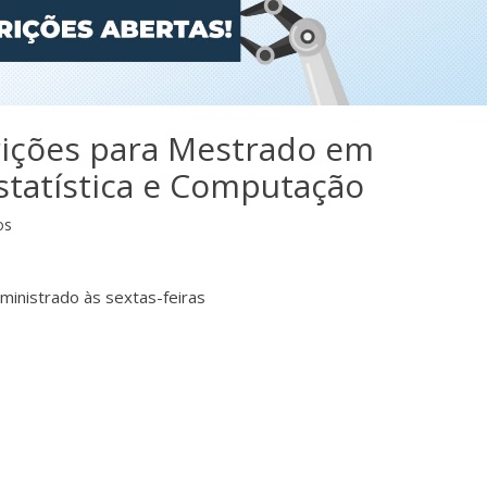
rições para Mestrado em
statística e Computação
os
ministrado às sextas-feiras