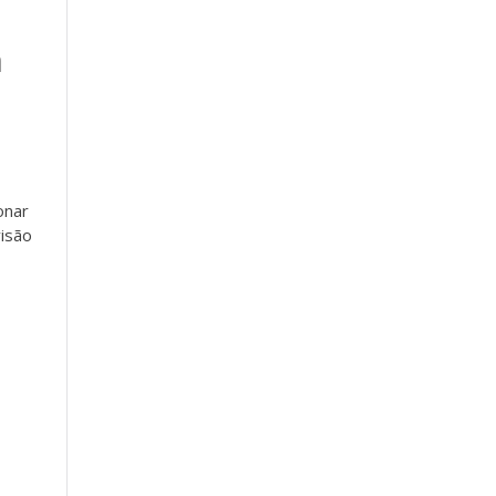
m
onar
isão