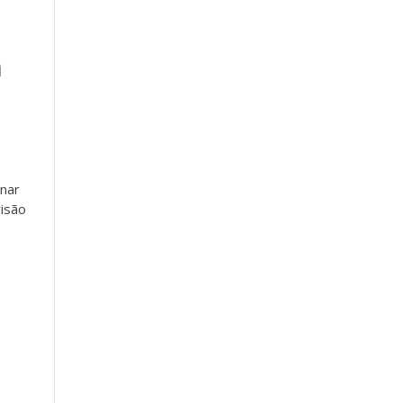
m
onar
isão